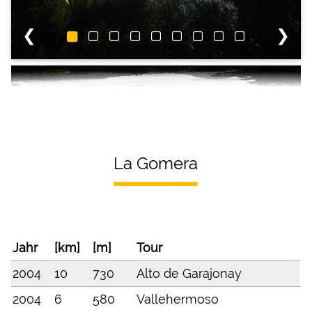
❮
❯
La Gomera
Jahr
[km]
[m]
Tour
2004
10
730
Alto de Garajonay
2004
6
580
Vallehermoso