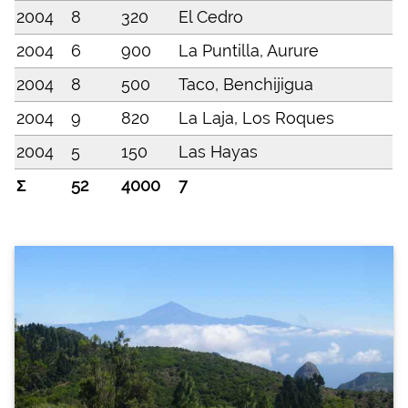
2004
8
320
El Cedro
2004
6
900
La Puntilla, Aurure
2004
8
500
Taco, Benchijigua
2004
9
820
La Laja, Los Roques
2004
5
150
Las Hayas
Σ
52
4000
7