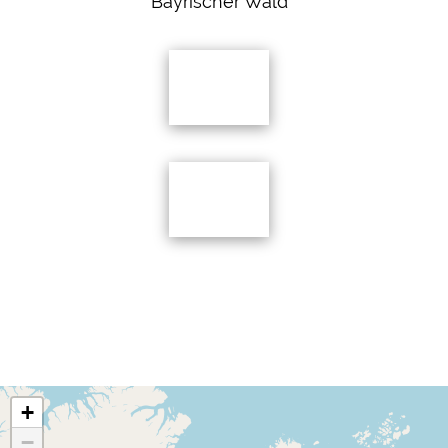
Bayrischer Wald
+
−