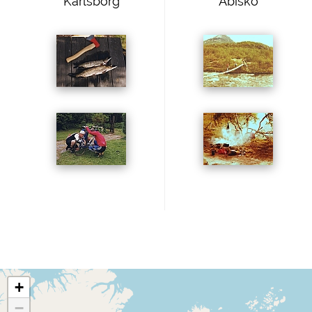
Karlsborg
Abisko
+
−